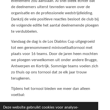
evenement zou aanslaan. Al snel bleek echter dat
de deelnemers uiterst tevreden waren over de
organisatie en de professionele wedstrijdleiding.
Dankzij de vele positieve reacties besloot de club bij
de volgende editie het aantal deelnemende ploegen
te verdubbelen.
Vandaag de dag is de Los Diablos Cup uitgegroeid
tot een gerenommeerd minivoetbaltornooi met
plaats voor 16 teams. Door de jaren heen mochten
we ploegen verwelkomen uit onder andere Brugge,
Antwerpen en Kortrijk. Sommige teams voelen zich
zo thuis op ons tornooi dat ze elk jaar trouw
terugkeren.
Tijdens het tornooi bieden we meer dan alleen
voetbal:
Eten en drinken
: Geniet van verse Frieten en
Deze website gebruikt cookies voor analyse-