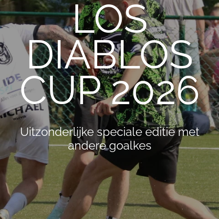
LOS
DIABLOS
CUP 2026
Uitzonderlijke speciale editie met
andere goalkes