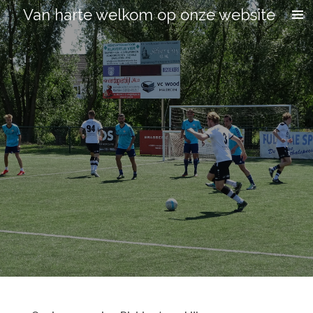
Van harte welkom op onze website
Ga
direct
naar
de
hoofdinhoud