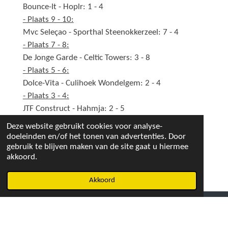
Bounce-It - Hoplr: 1 - 4
- Plaats 9 - 10:
Mvc Seleçao - Sporthal Steenokkerzeel: 7 - 4
- Plaats 7 - 8:
De Jonge Garde - Celtic Towers: 3 - 8
- Plaats 5 - 6:
Dolce-Vita - Culihoek Wondelgem: 2 - 4
- Plaats 3 - 4:
JTF Construct - Hahmja: 2 - 5
- Plaats 1 - 2:
Deze website gebruikt cookies voor analyse-
Int Mandje - De Tijl Assebroeke: 4 - 5 (SC)
doeleinden en/of het tonen van advertenties. Door
gebruik te blijven maken van de site gaat u hiermee
akkoord.
D
D
D
e
e
e
l
e
l
Akkoord
e
l
e
n
n
© 2023 Los Diablos Cup
Privacyverklaring