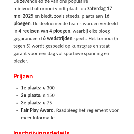
De zevende editie van ons populaire
minivoetbaltornooi vindt plaats op
zaterdag 17
mei 2025
en biedt, zoals steeds, plaats aan
16
ploegen
. De deelnemende teams worden verdeeld
in
4 reeksen van 4 ploegen
, waarbij elke ploeg
gegarandeerd
6 wedstrijden
speelt. Het tornooi (5
tegen 5) wordt gespeeld op kunstgras en staat
garant voor een dag vol sportieve spanning en
plezier.
Prijzen
1e plaats
: € 300
2e plaats
: € 150
3e plaats
: € 75
Fair Play Award
: Raadpleeg het reglement voor
meer informatie.
Inschrijvingsdetails