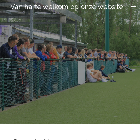
Van harte welkom op onze website
Ga
direct
naar
de
hoofdinhoud